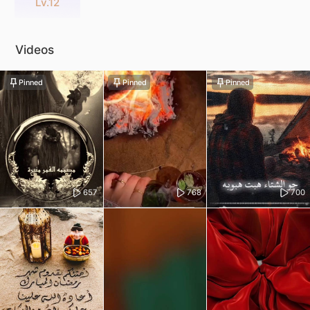
Lv.12
Videos
Pinned
Pinned
Pinned
657
768
700