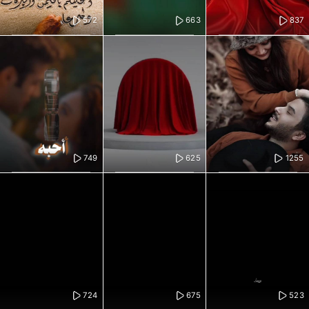
572
663
837
749
625
1255
724
675
523