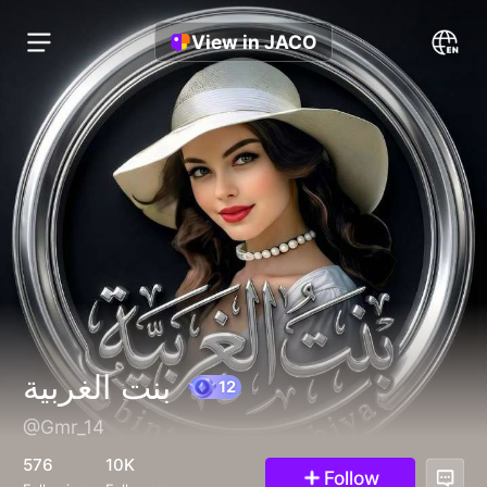
View in JACO
بنت الغربية
@Gmr_14
12
576
10K
Follow