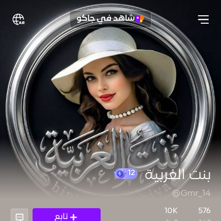
شاهد في جاكو
بنت الغربية
@Gmr_14
12
10K
576
تابع