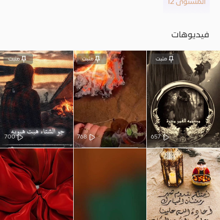
المستوى 12
فيديوهات
مثبت
مثبت
مثبت
700
768
657