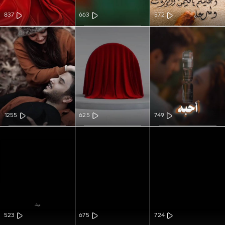
837
663
572
1255
625
749
523
675
724