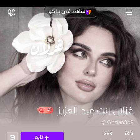
شاهد في جاكو
غزلان بنت عبد العزيز
@Ghzlan369
31
28K
653
تابع