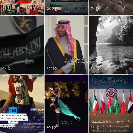
95
200
74
62
179
89
165
46
50