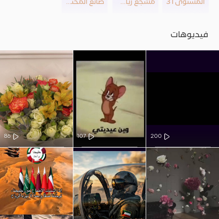
المستوى 31
مشجع رياضي
صانع المحتوى
فيديوهات
86
107
200