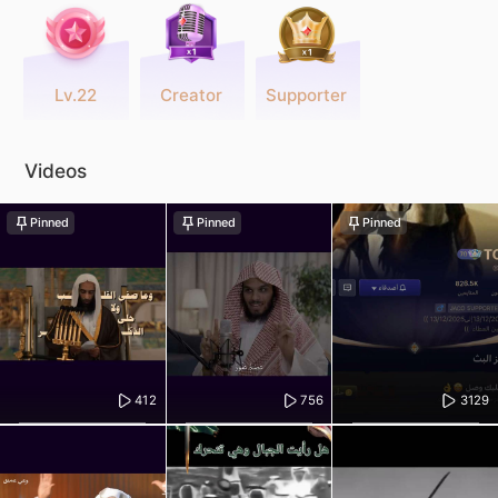
Lv.22
Creator
Supporter
Videos
Pinned
Pinned
Pinned
412
756
3129