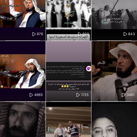
976
699
843
4965
1725
3461