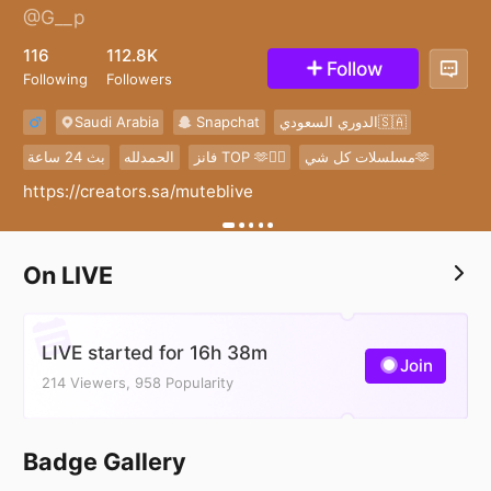
@G__p
22
116
112.8K
Follow
Following
Followers
Saudi Arabia
Snapchat
الدوري السعودي🇸🇦
مسلسلات كل شي🫶
فانز TOP 🫶❤️‍🔥
الحمدلله
بث 24 ساعة
https://creators.sa/muteblive
On LIVE
LIVE started for 16h 38m
Join
214 Viewers, 958 Popularity
Badge Gallery