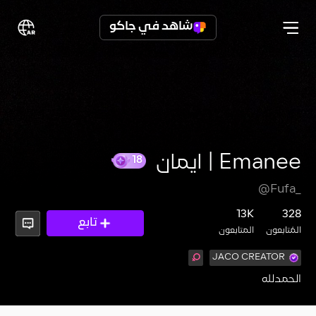
شاهد في جاكو
Emanee | ايمان
18
@Fufa_
13K
328
تابع
المُتابعون
المتابعون
JACO CREATOR
الحمدلله