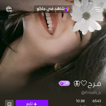
شاهد في جاكو
فـرح🤍🦋
@Frooh_o
16
10.8K
6543
تابع