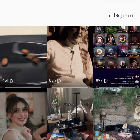
فيديوهات
451
854
899