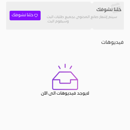
خلنا نشوفك
خلنا نشوفك
سيتم إشعار صانع المحتوى بجميع طلبات البث
وسيقوم البث.
فيديوهات
لايوجد فيديوهات الى الآن
JACO, Live, PK, Live Streaming, Gift, Game, Entertainment, filters , Audio , effects , guests , donation,مساحة,صوت,ترفيه,العاب,هدايا,بث م