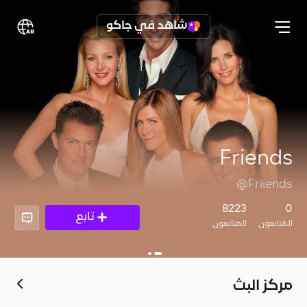
شاهد في جاكو
Friends
@Friiends
8223
0
تابع
المُتابعون
المتابعون
مركز البث