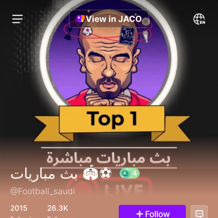
View in JACO
بث مباريات 🏟️⚽️
@Football_saudi
4
2015
26.3K
Follow