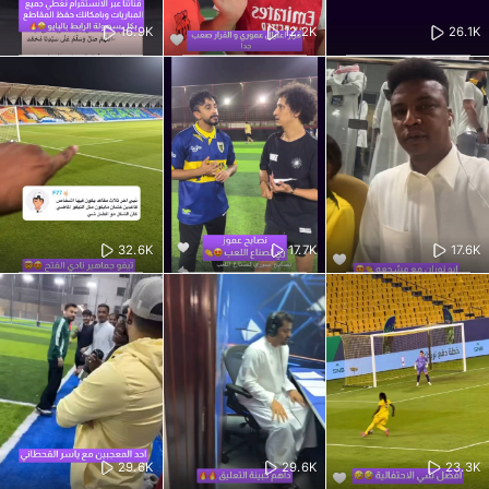
16.9K
12.2K
26.1K
32.6K
17.7K
17.6K
29.6K
29.6K
23.3K