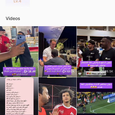
Lv.4
Videos
18.4K
12.2K
26.5K