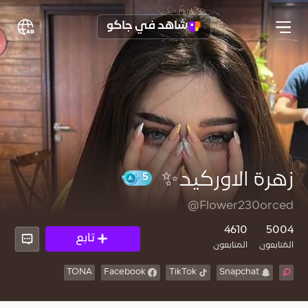
شاهد في جاكو
زهرة الاوركيد✨️
@Flower230orced
5
4610
5004
تابع
المُتابعون
المتابعون
TONA
Facebook
TikTok
Snapchat