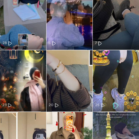
28
5
7
23
20
25