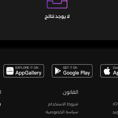
لا يوجد نتائج
مساحة,صوت,ترفيه,العاب,هدايا,بث مباشر ,تحديات,مباشر,جاكو,موسيقى,دعم بث
القانون
ا
شروط الاستخدام
يد
سياسة الخصوصية