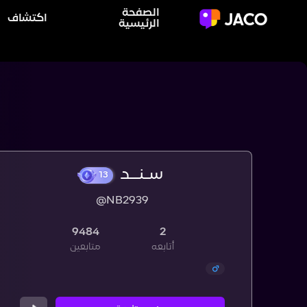
الصفحة
اكتشاف
الرئيسية
سـنــد
@NB2939
13
9484
2
أتابعه
متابعين