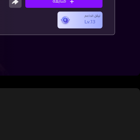
متابعة
ليڤل الداعم
Lv.13