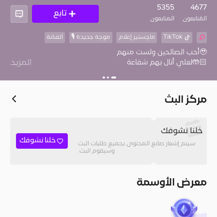
5355
4677
تابع
المُتابعون
المتابعون
TikTok
ماچستير إعلام
موجة جديدة 🎙️
الفنانة
المزيد
♥️مداحة النبي
مركز البث
خلنا نشوفك
خلنا نشوفك
سيتم إشعار صانع المحتوى بجميع طلبات البث
وسيقوم البث.
معرض الأوسمة