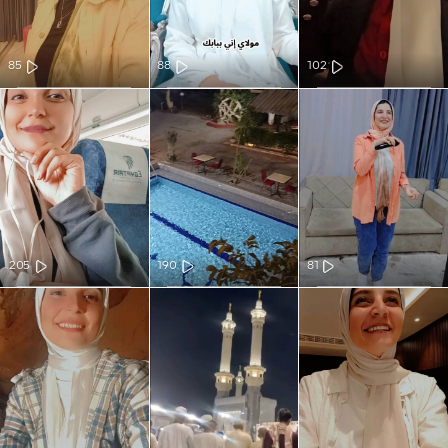
85
88
102
205
190
81