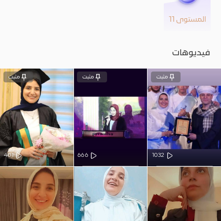
المستوى 11
فيديوهات
مثبت
مثبت
مثبت
401
666
1032