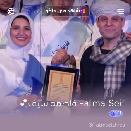
شاهد في جاكو
Fatma_Seif فاطمة سيف💕
@Fatmaelzhraa