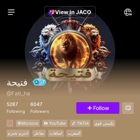
View in JACO
فتيحة
@Fati_ha
7
5287
6047
Follow
Following
Followers
Morocco
YouTube
TikTok
تكبيس قوي
المغرب
اضافات
تفاعل
احترم تحترم