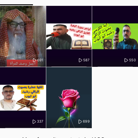
691
587
550
337
699