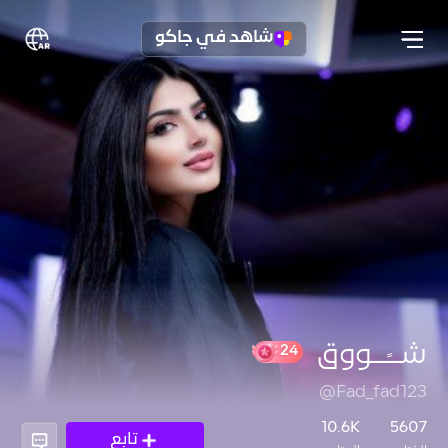
شاهد في جاكو
شــًــووق
@Fad_fad123
24
10.6K
5607
تابع