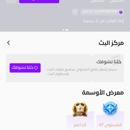
المُتابعون
المتابعون
🤍
JACO SUPPORTER
إنما العاجز من لا يستبدْ
مركز البث
خلنا نشوفك
خلنا نشوفك
سيتم إشعار صانع المحتوى بجميع طلبات البث
وسيقوم البث.
معرض الأوسمة
المستوى 47
الداعم