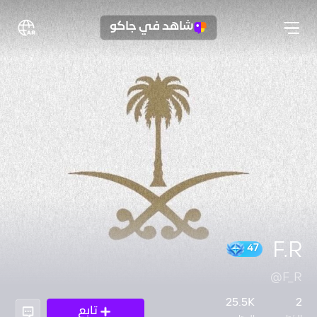
شاهد في جاكو
F.R
@F_R
47
25.5K
2
تابع