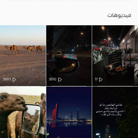
فيديوهات
3883
3810
17