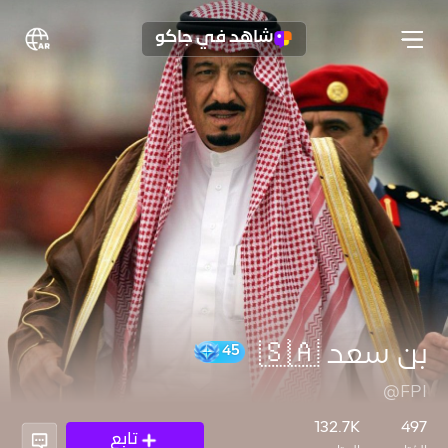
شاهد في جاكو
بن سعد 🇸🇦
@FPI
45
132.7K
497
تابع