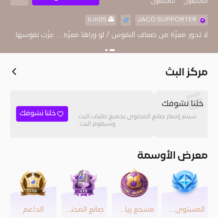
المُتابعون
المتابعون
👻 b.in05
JACO SUPPORTER
‏لا تدور معزّة من ضعاف النفوس / لو وراها معزّه ... عزّت نفوسها
مركز البث
خلنا نشوفك
خلنا نشوفك
سيتم إشعار صانع المحتوى بجميع طلبات البث
وسيقوم البث.
معرض الأوسمة
المستوى 45
مشجع رياضي
صانع المحتوى
الداعم