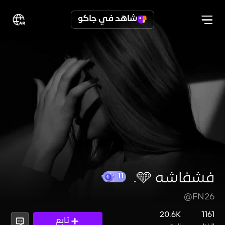
شاهد في جاكو
فشفاشه 🩵.
@FN26
11
20.6K
1161
تابع