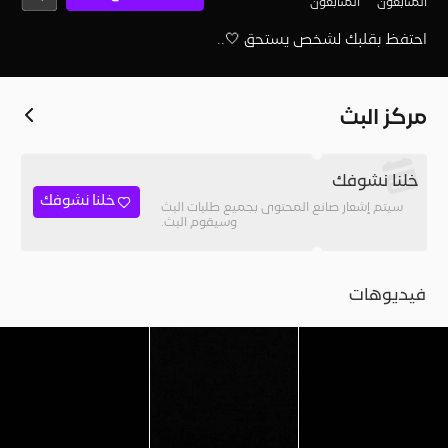
المُتابعون
المتابعون
احتفظ بقلبك لشخص يستحق 🤍..
مركز البث
خلنا نشوفك
خلنا نشوفك
سيتم إشعار صانع المحتوى بجميع طلبات البث
وسيقوم البث.
فيديوهات