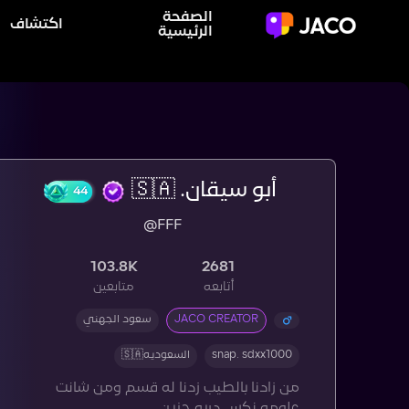
الصفحة
اكتشاف
الرئيسية
أبو سيقان. 🇸🇦
44
@FFF
103.8K
2681
أتابعه
متابعين
JACO CREATOR
سعود الجهني
snap. sdxx1000
السعوديه🇸🇦
من زادنا بالطيب زدنا له قسم ومن شانت
علومه نكس دربه حزين