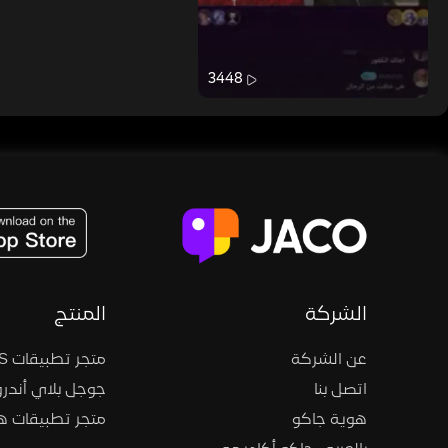
3448
JACO, Live, PK, Live Streaming, Gift, Game, Entertainment, filters , Audio , effects , guests , donation,
الشركة
المنتج
عن الشركة
متجر تطبيقات iOS
اتصل بنا
جوجل بلاي أندرو
هوية جاكو
متجر تطبيقات 