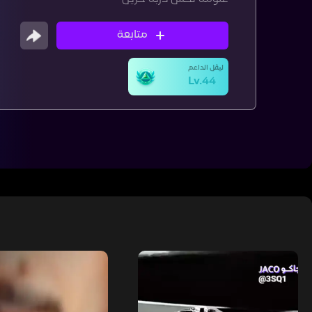
متابعة
ليڤل الداعم
Lv.44