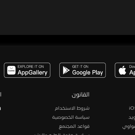
مساحة,صوت,ترفيه,العاب,هدايا,بث مباشر ,تحديات,مباشر,جاكو,موسيقى,دعم بث
القانون
ا
شروط الاستخدام
يد
سياسة الخصوصية
هواوي
قواعد المجتمع