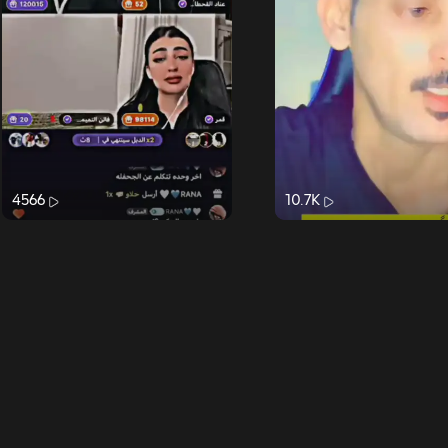
4566
10.7K