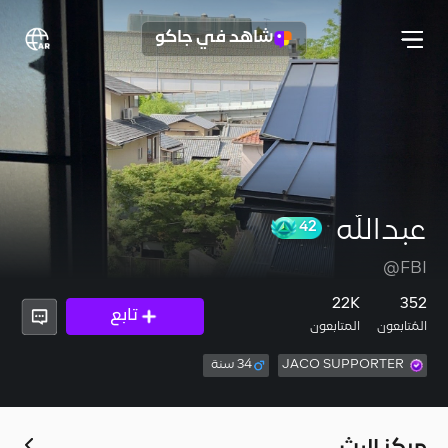
شاهد في جاكو
عبدالله
42
@FBI
22K
352
تابع
المُتابعون
المتابعون
JACO SUPPORTER
34 سنة