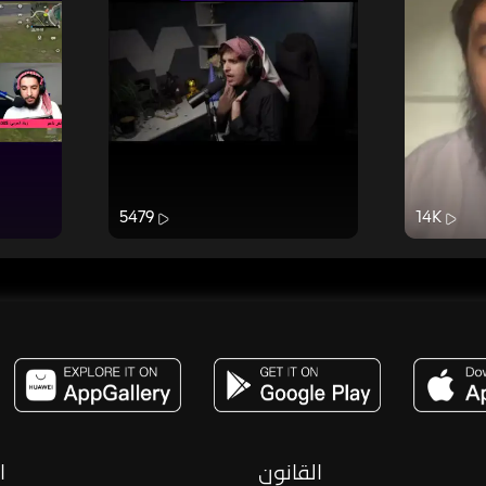
5479
14K
مساحة,صوت,ترفيه,العاب,هدايا,بث مباشر ,تحديات,مباشر,جاكو,موسيقى,دعم بث
القانون
ا