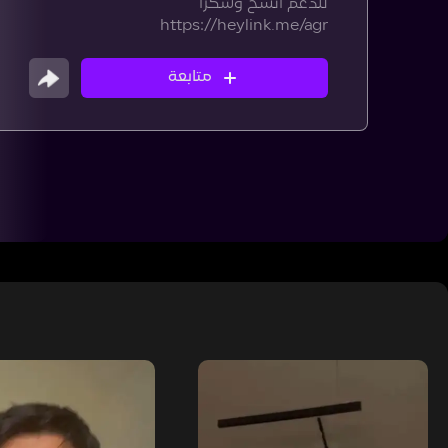
للدعم انسخ وشكراً
https://heylink.me/agr
متابعة