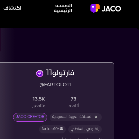
الصفحة
اكتشاف
الرئيسية
فارتولو11
@FARTOLO11
13.5K
73
أتابعه
متابعين
المملكة العربية السعودية
JACO CREATOR
يلقبوني بالساطي
👻/fartolo10