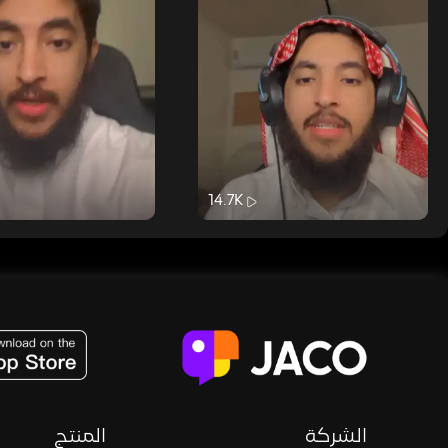
14.7K
JACO, Live, PK, Live Streaming, Gift, Game, Entertainment, filters , Audio , effects , guests , donation,
الشركة
المنتج