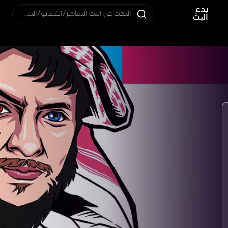
بدء
البحث عن البث المباشر/الفيديو/المستخدم
البث