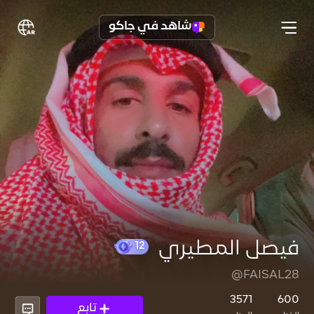
شاهد في جاكو
فيصل المطيري
@FAISAL28
12
3571
600
تابع