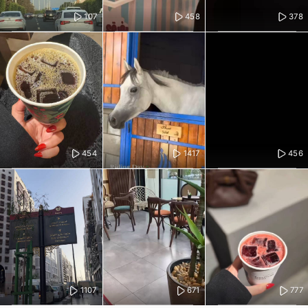
107
458
378
454
1417
456
1107
671
777