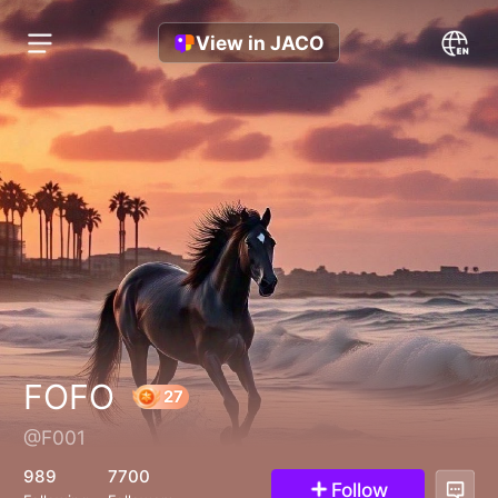
View in JACO
FOFO
@F001
27
989
7700
Follow