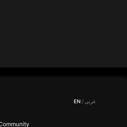
 Entertainment, filters , Audio , effects , guests , donation,مساحة,صوت,ترفيه,العاب,هدايا,بث مباشر ,تحديات,مباشر,جاكو,موسيقى,دعم بث
EN
/
عربي
Community