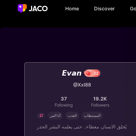
Home
Discover
Go
𝙀𝙫𝙖𝙣
@Xxl88
32
37
19.2K
Following
Followers
المستطاب
العذب
أنا المر
يُخلق الانسان معطاء.. حتى يعلمه البشر الحذر