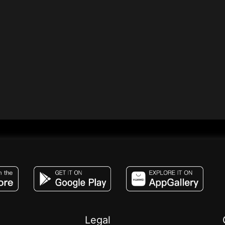
JACO, Live, PK, Live Streaming, Gift, Game,
Legal