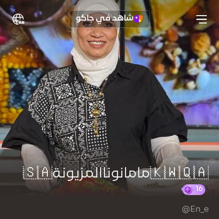
شاهد في جاكو
🇰🇼🇶🇦مامانوناالمزيونة🇸🇦
@En_e