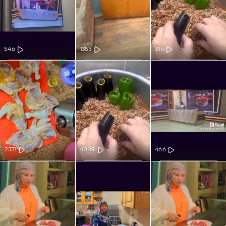
546
1353
316
2331
4009
466