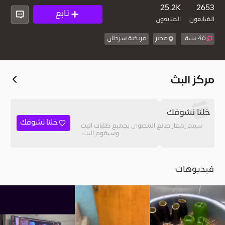
25.2K
2653
تابع
المُتابعون
المتابعون
46 سنة
مصر
مريضة سرطان
مركز البث
خلنا نشوفك
خلنا نشوفك
سيتم إشعار صانع المحتوى بجميع طلبات البث
وسيقوم البث.
فيديوهات