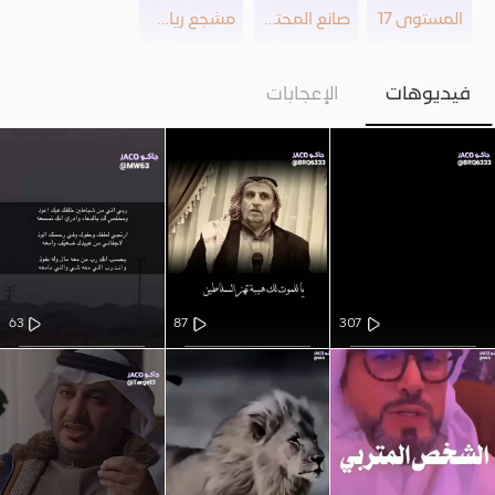
المستوى 17
صانع المحتوى
مشجع رياضي
فيديوهات
الإعجابات
63
87
307