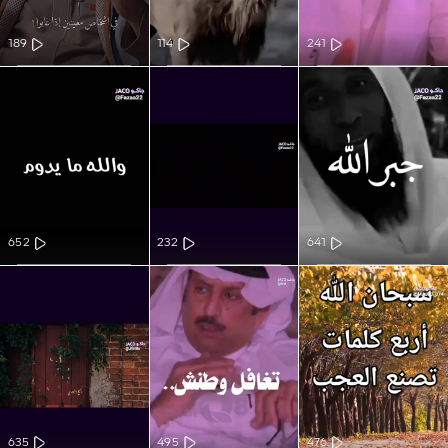
189
114
241
652
232
641
635
495
476