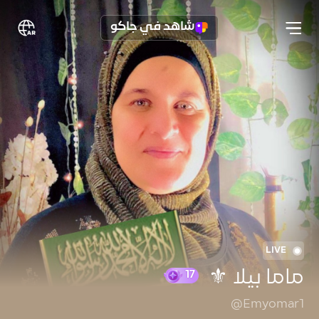
شاهد في جاكو
LIVE
ماما بيلا ⚜️
@Emyomar1