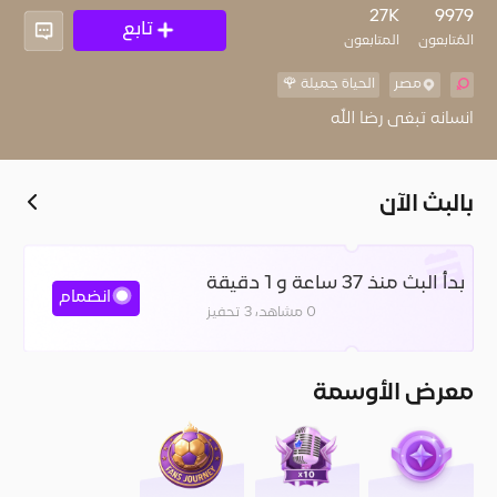
17
27K
9979
تابع
المُتابعون
المتابعون
مصر
الحياة جميلة 🌹
انسانه تبغى رضا الله
بالبث الآن
بدأ البث منذ 37 ساعة و 1 دقيقة
انضمام
0 مشاهد، 3 تحفيز
معرض الأوسمة