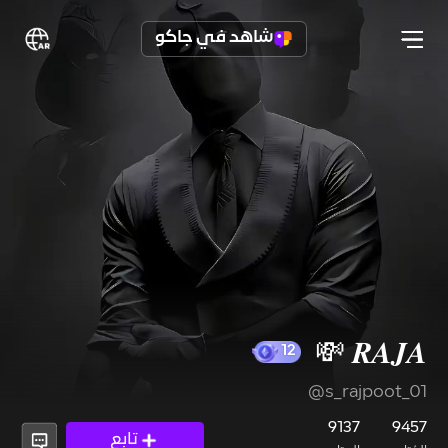
شاهد في جاكو
𝑹𝑨𝑱𝑨 💸
@s_rajpoot_01
12
9137
9457
تابع