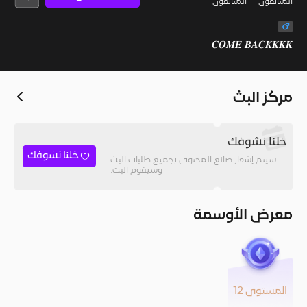
المُتابعون
المتابعون
𝑪𝑶𝑴𝑬 𝑩𝑨𝑪𝑲𝑲𝑲𝑲
مركز البث
خلنا نشوفك
خلنا نشوفك
سيتم إشعار صانع المحتوى بجميع طلبات البث
وسيقوم البث.
معرض الأوسمة
المستوى 12