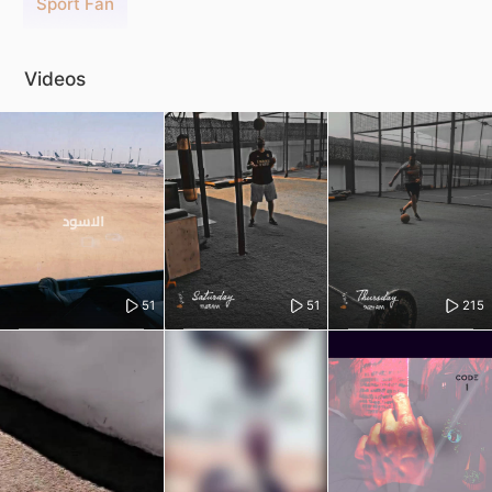
Sport Fan
Videos
51
51
215