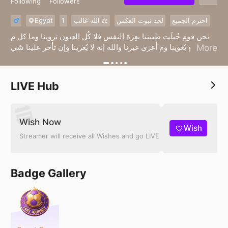
Following
Followers
Egypt
1
الله غالب ⚖︎
لحد ثبوت العكس
احترم الجميع
نحن قوم جُبلَت طينتنا بعِزة النفس فلا كُل العيون تروينا وما كل م
لمع يُغوينا وم أغرى غيرنا والله إنه لا يُغرينا وإن تأخر علينا شي
More
كففنا أنفُسنا عنه
LIVE Hub
Wish Now
Wish
Streamer will receive all Wishes and go LIVE
Badge Gallery