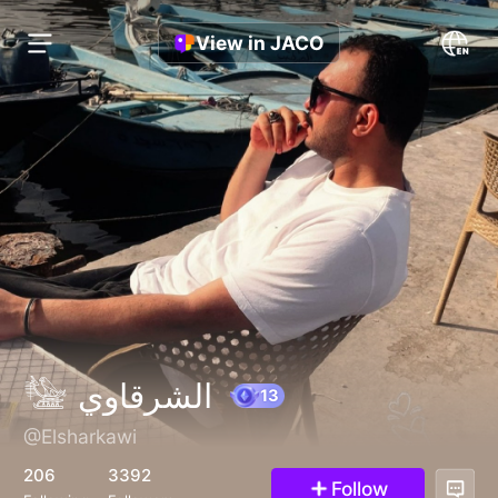
View in JACO
𓅋 الشرقاوي
@Elsharkawi
13
206
3392
Follow