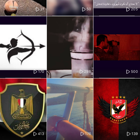
21
50
205
170
298
500
413
176
139