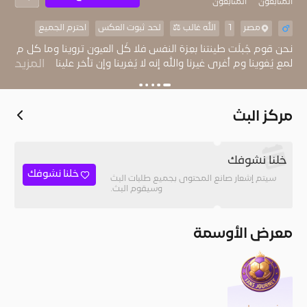
المُتابعون
المتابعون
مصر
1
الله غالب ⚖︎
لحد ثبوت العكس
احترم الجميع
نحن قوم جُبلَت طينتنا بعِزة النفس فلا كُل العيون تروينا وما كل م
لمع يُغوينا وم أغرى غيرنا والله إنه لا يُغرينا وإن تأخر علينا شي
المزيد
كففنا أنفُسنا عنه
مركز البث
خلنا نشوفك
خلنا نشوفك
سيتم إشعار صانع المحتوى بجميع طلبات البث
وسيقوم البث.
معرض الأوسمة