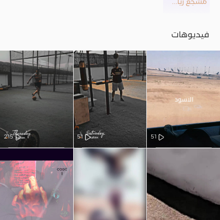
مشجع رياضي
فيديوهات
215
51
51