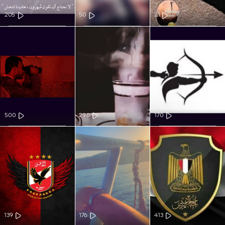
205
50
21
500
298
170
139
176
413