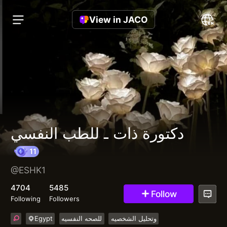
View in JACO
دكتورة ذات ـ للطب النفسي
@ESHK1
11
4704
5485
Follow
Following
Followers
Egypt
للصحه النفسيه
وتحليل الشخصيه