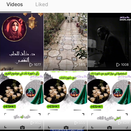
Videos
Liked
1077
585
1008
952
555
439