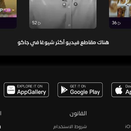
52
36
هناك مقاطع فيديو أكثر شيوعًا في جاكو
مساحة,صوت,ترفيه,العاب,هدايا,بث مباشر ,تحديات,مباشر,جاكو,موسيقى,دعم بث
القانون
ا
شروط الاستخدام