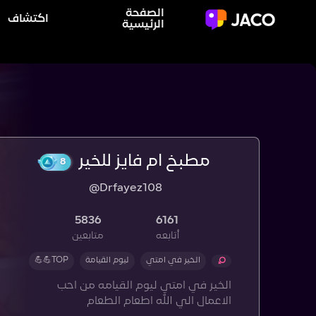
الصفحة
اكتشاف
الرئيسية
مطبخ ام فايز للخير
@Drfayez108
8
5836
6161
أتابعه
متابعين
الخير في امتي
ليوم القيامة
TOP💪💪
الخير في امتي ليوم القيامه من احب
الاعمال الي الله اطعام الطعام