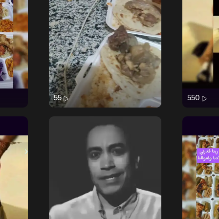
55
550