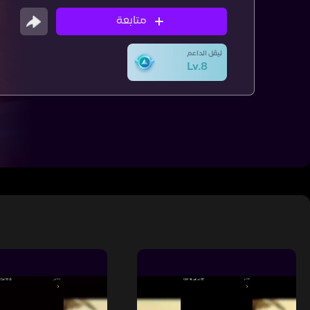
متابعة
ليڤل الداعم
Lv.8