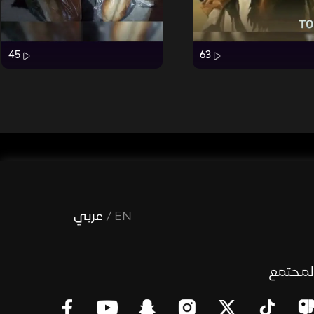
45
63
EN
/
عربي
لمجتمع