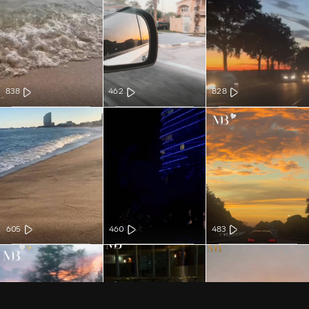
838
462
828
605
460
483