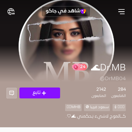
شاهد في جاكو
Dr.MB🌊
24
@DrMB04
2142
284
تابع
المُتابعون
المتابعون
👩🏻‍⚕️💉
سنعود قريبا 🚫
MHB❤️‍🔥
كَــالموج لاشيء يَحكُمني 🌊🤍.