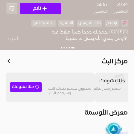
5567
3734
تابع
المُتابعون
المتابعون
مصر
خالد الفريسي
الشمرية
العالمية المها
المزيد
💔ابي اغلي ما فقدت💔
مركز البث
خلنا نشوفك
خلنا نشوفك
سيتم إشعار صانع المحتوى بجميع طلبات البث
وسيقوم البث.
معرض الأوسمة