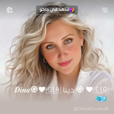
شاهد في جاكو
🇪🇬❤ 🧿 دينا 𝑫𝒊𝒏𝒂🧿❤🇸🇦
@DinnaEssam28