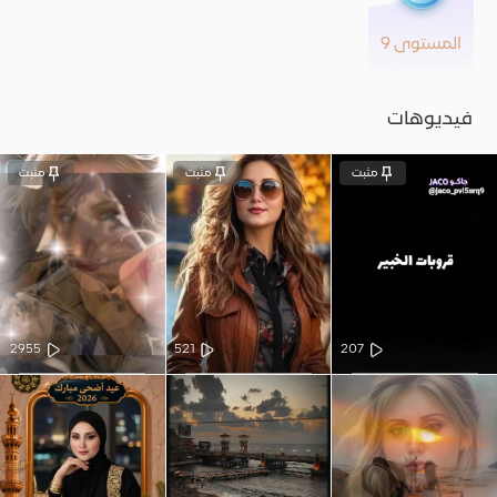
المستوى 9
فيديوهات
مثبت
مثبت
مثبت
2955
521
207