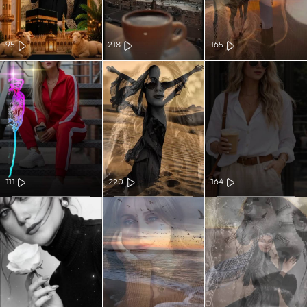
95
218
165
111
220
164