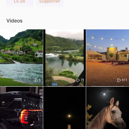
Lv.38
Supporter
Videos
5
71
511