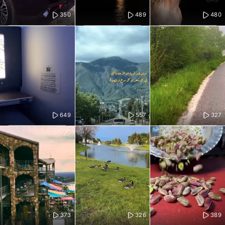
350
489
480
649
557
327
373
326
389