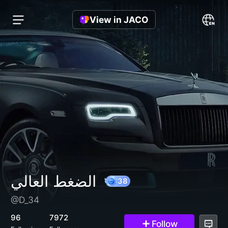
View in JACO
الضغط العالي
@D_34
38
96
7972
Follow