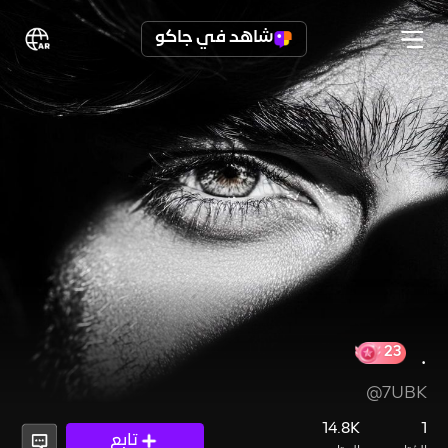
شاهد في جاكو
.
@7UBK
14.8K
1
تابع