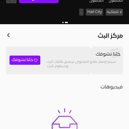
المُتابعون
المتابعون
لا للمثالية
Hail City
..
مركز البث
خلنا نشوفك
خلنا نشوفك
سيتم إشعار صانع المحتوى بجميع طلبات البث
وسيقوم البث.
فيديوهات