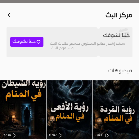
مركز البث
خلنا نشوفك
خلنا نشوفك
سيتم إشعار صانع المحتوى بجميع طلبات البث
وسيقوم البث.
فيديوهات
9734
8747
8410