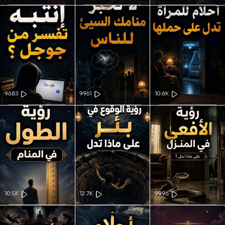
9683
9961
10.6K
10.5K
12.7K
9996