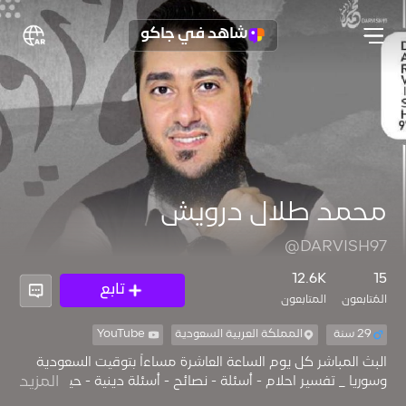
شاهد في جاكو
محمد طلال درويش
@DARVISH97
12.6K
15
تابع
المُتابعون
المتابعون
29 سنة
المملكة العربية السعودية
YouTube
البث المباشر كل يوم الساعة العاشرة مساءاً بتوقيت السعودية
وسوريا _ تفسير احلام - أسئلة - نصائح - أسئلة دينية - حياة زوجية
المزيد
🔷