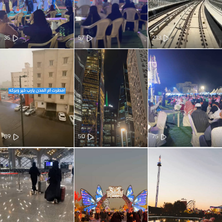
35
57
213
89
50
75