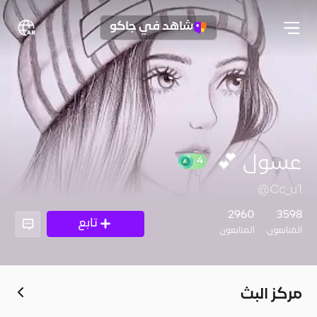
شاهد في جاكو
عسول 💕
4
@Cc_u1
2960
3598
تابع
المُتابعون
المتابعون
مركز البث