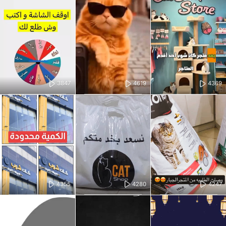
3847
4619
4369
4355
4280
4247