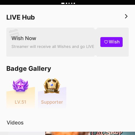
LIVE Hub
Wish Now
Wish
Streamer will receive all Wishes and go LIVE
Badge Gallery
LV.51
Supporter
Videos