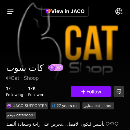
View in JACO
كات شوب
@Cat__Shoop
51
17
17K
Follow
Following
Followers
JACO SUPPORTER
27 years old
سنابي cat__shoo
موقع catshoop1
تأسس ليكون الأفضل …نحرص على راحة وسعادة أليفك 🤍🤍🤍