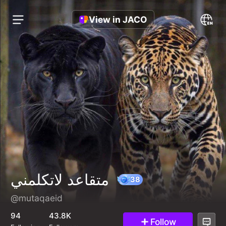
View in JACO
متقاعد لاتكلمني
@mutaqaeid
38
94
43.8K
Follow