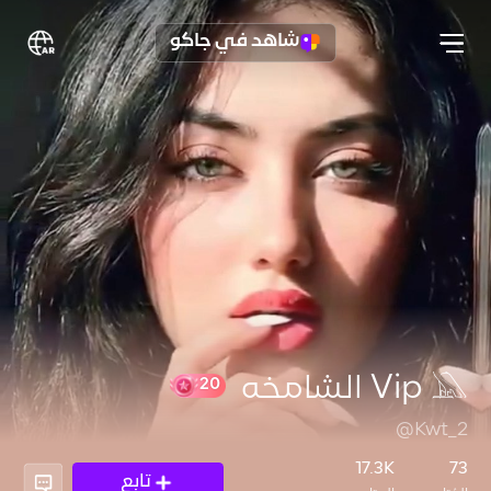
شاهد في جاكو
Vip 𓅓 الشامخه
@Kwt_2
20
17.3K
73
تابع