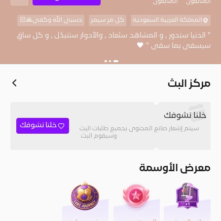
المُتابعون
المتابعون
المملكة العربية السعودية
كل مر سيمر
حسبي الله وكفى🙏🏻
‏" الدنيا ستدور , و المشاهد ستُعاد , والأدوار ستتبدَّل , و كل ساقٍ
سيسقى بما سقى " 🖤
مركز البث
خلنا نشوفك
خلنا نشوفك
سيتم إشعار صانع المحتوى بجميع طلبات البث
وسيقوم البث.
معرض الأوسمة