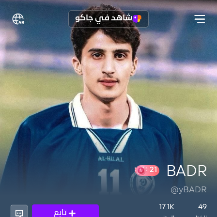
شاهد في جاكو
BADR
@yBADR
21
17.1K
49
تابع