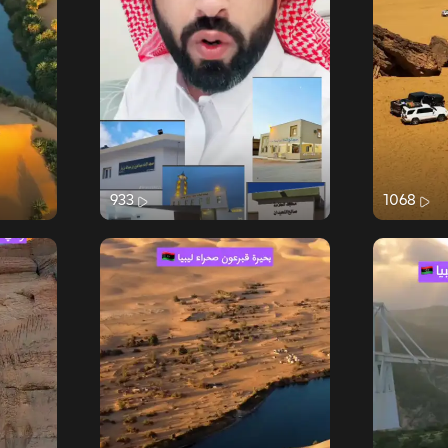
933
1068