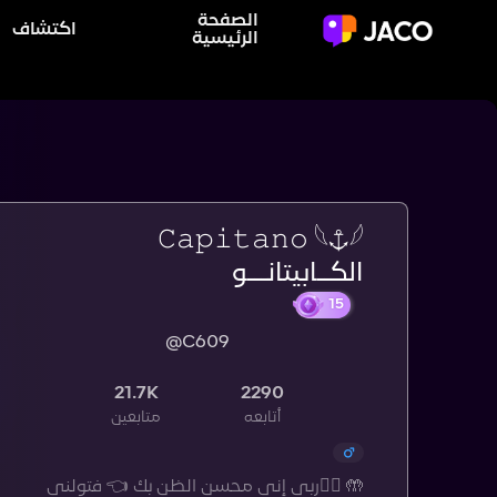
الصفحة
اكتشاف
الرئيسية
𝙲𝚊𝚙𝚒𝚝𝚊𝚗𝚘 𓆩⚓︎𓆪
الكــابيتانـــو
@C609
21.7K
2290
أتابعه
متابعين