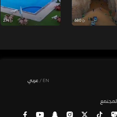
274
680
EN
/
عربي
لمجتمع