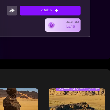
متابعة
ليڤل الداعم
Lv.15