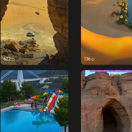
622
136