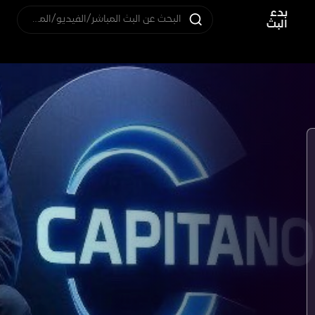
بدء
البحث عن البث المباشر/الفيديو/المستخدم
البث