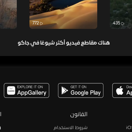
772
435
هناك مقاطع فيديو أكثر شيوعًا في جاكو
مساحة,صوت,ترفيه,العاب,هدايا,بث مباشر ,تحديات,مباشر,جاكو,موسيقى,دعم بث
القانون
ا
شروط الاستخدام