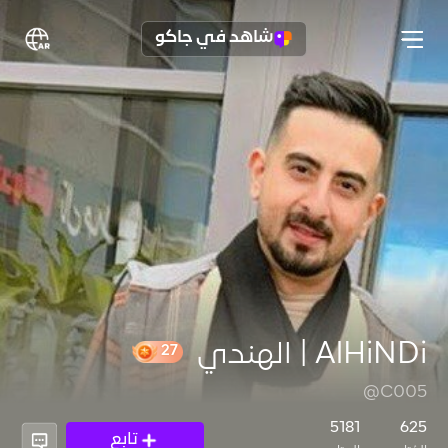
شاهد في جاكو
AlHiNDi | الهندي
@C005
27
5181
625
تابع