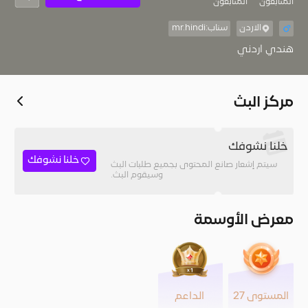
المُتابعون
المتابعون
الاردن
سناب:mr.hindi
هندي اردني
مركز البث
خلنا نشوفك
خلنا نشوفك
سيتم إشعار صانع المحتوى بجميع طلبات البث
وسيقوم البث.
معرض الأوسمة
المستوى 27
الداعم