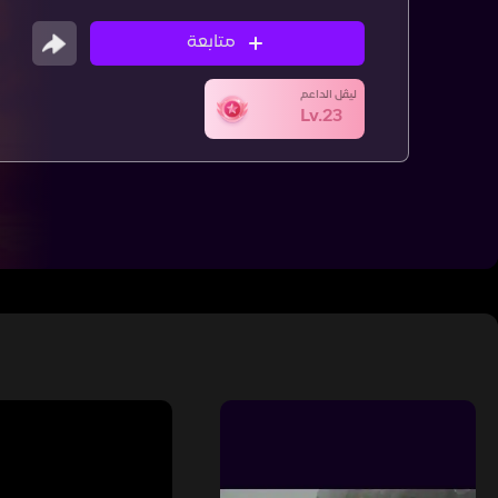
متابعة
ليڤل الداعم
Lv.23