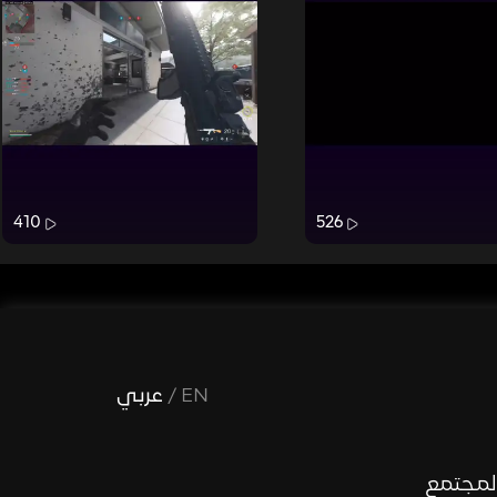
410
526
EN
/
عربي
لمجتمع