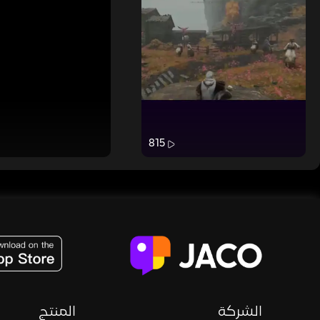
815
JACO, Live, PK, Live Streaming, Gift, Game, Entertainment, filters , Audio , effects , guests , donation,
الشركة
المنتج