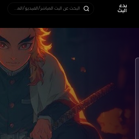
بدء
البحث عن البث المباشر/الفيديو/المستخدم
البث