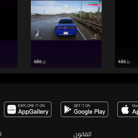
686
486
مساحة,صوت,ترفيه,العاب,هدايا,بث مباشر ,تحديات,مباشر,جاكو,موسيقى,دعم بث
القانون
ا