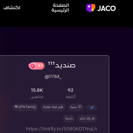
الصفحة
اكتشاف
الرئيسية
صنديد¹¹¹
23
@111M_
15.8K
92
أتابعه
متابعين
31 سنة
هُم قِلة فقط
uFN family💙
مر ولا تضر
حسناً
https://linkfly.to/50806DTNqLh