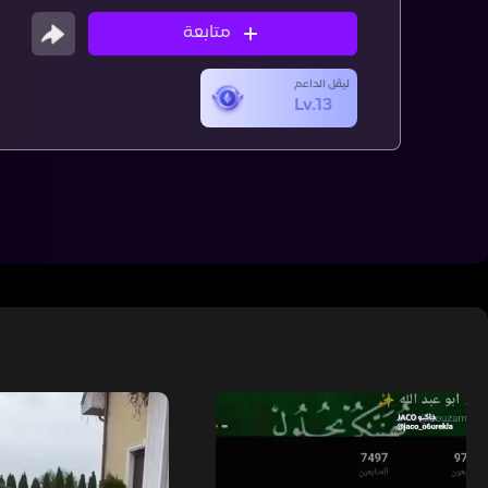
متابعة
ليڤل الداعم
Lv.13