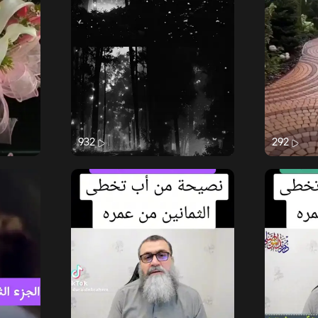
932
292