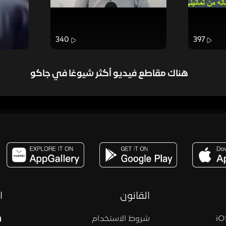
340
397
هناك مقاطع فيديو أكثر شيوعًا في جاكو
مساحة,صوت,ترفيه,العاب,هدايا,بث مباشر ,تحديات,مباشر,جاكو,موسيقى,دعم بث
القانون
ا
شروط الاستخدام