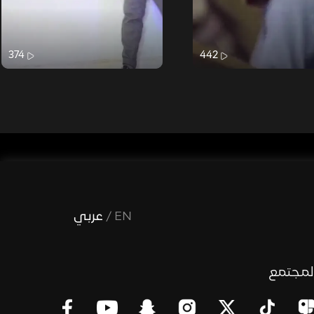
374
442
EN
/
عربي
لمجتمع