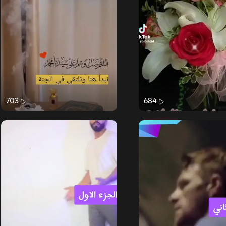
703
684