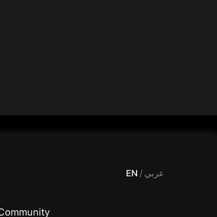
 Entertainment, filters , Audio , effects , guests , donation,مساحة,صوت,ترفيه,العاب,هدايا,بث مباشر ,تحديات,مباشر,جاكو,موسيقى,دعم بث
EN
/
عربي
Community