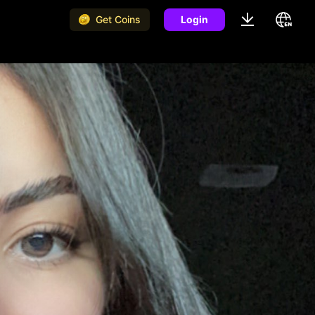
Get Coins
Login