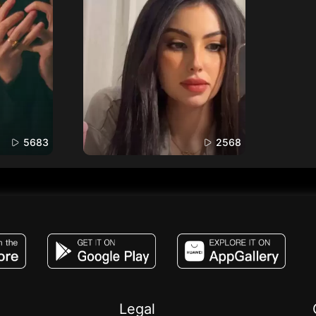
5683
2568
JACO, Live, PK, Live Streaming, Gift, Game,
Legal