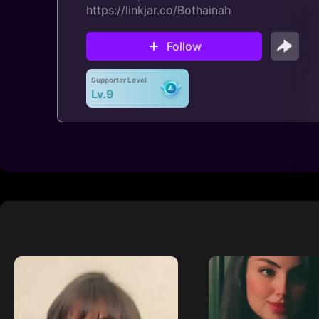
https://linkjar.co/Bothainah
Follow
Supporter Level
Lv.9