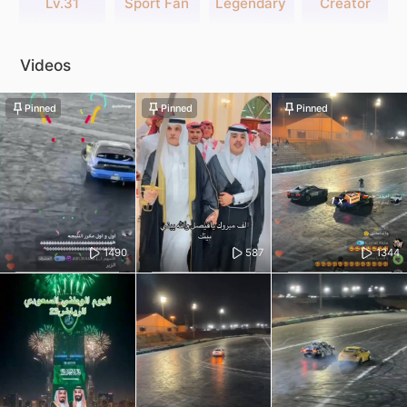
Lv.31
Sport Fan
Legendary
Creator
Videos
Pinned
Pinned
Pinned
1490
587
1344