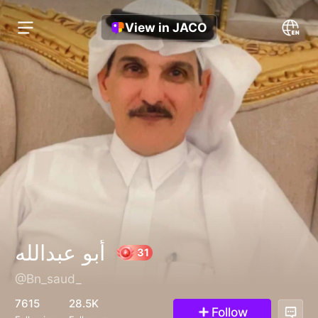
View in JACO
أبو عبدالله
@Bn_saud_
31
7615
28.5K
Follow