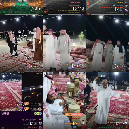
319
446
1145
1270
1195
1033
804
666
599