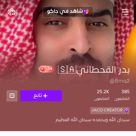
شاهد في جاكو
بدر القحطاني🇸🇦
34
@Bmq2
25.2K
385
تابع
المُتابعون
المتابعون
JACO CREATOR
سبحان الله وبحمده سبحان الله العظيم