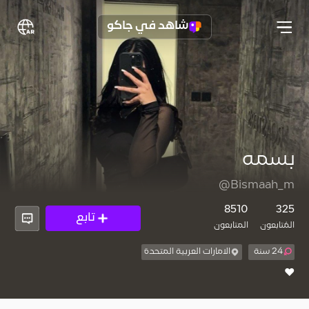
شاهد في جاكو
بسمه
@Bismaah_m
8510
325
تابع
المُتابعون
المتابعون
24 سنة
الامارات العربية المتحدة
♥️