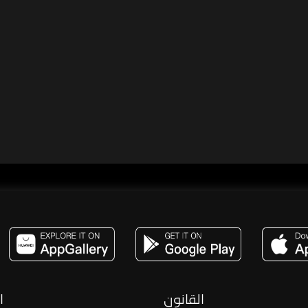
مساحة,صوت,ترفيه,العاب,هدايا,بث مباشر ,تحديات,مباشر,جاكو,موسيقى,دعم بث
القانون
ا