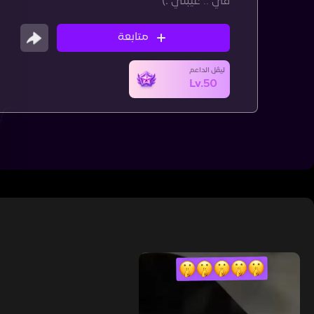
في .. غيبتي :)
متابعة
ليڤل الداعم
Lv.50