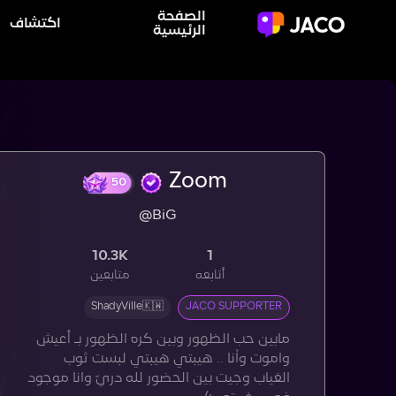
الصفحة
اكتشاف
الرئيسية
Zoom
50
@BiG
10.3K
1
أتابعه
متابعين
ShadyVille🇰🇼
JACO SUPPORTER
‏مابين حب الظهور وبين كره الظهور ‏بـ أعيش
واموت واْنا .. هيبتي هيبتي ‏لبست ثوب
الغياب وجيت بين الحضور ‏لله دريّ وانا موجود