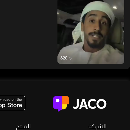
628
JACO, Live, PK, Live Streaming, Gift, Game, Entertainment, filters , Audio , effects , guests , donation,
الشركة
المنتج