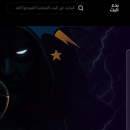
بدء
البحث عن البث المباشر/الفيديو/المستخدم
البث