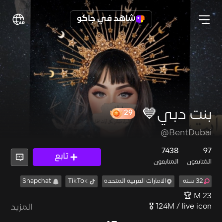
شاهد في جاكو
بنت دبي💙
29
@BentDubai
7438
97
تابع
المُتابعون
المتابعون
32 سنة
الامارات العربية المتحدة
TikTok
Snapchat
المزيد