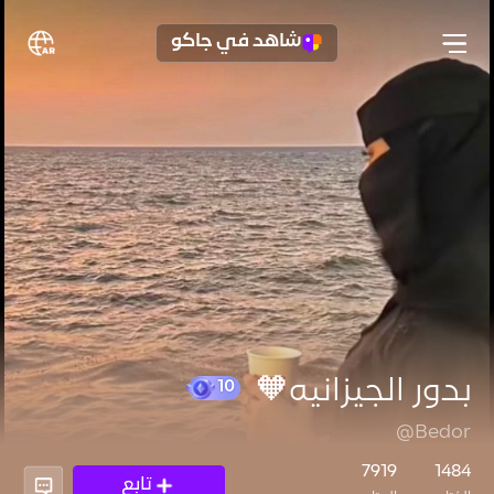
شاهد في جاكو
بدور الجيزانيه🧡
@Bedor
10
7919
1484
تابع