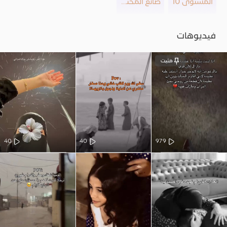
المستوى 10
صانع المحتوى
فيديوهات
مثبت
40
40
979