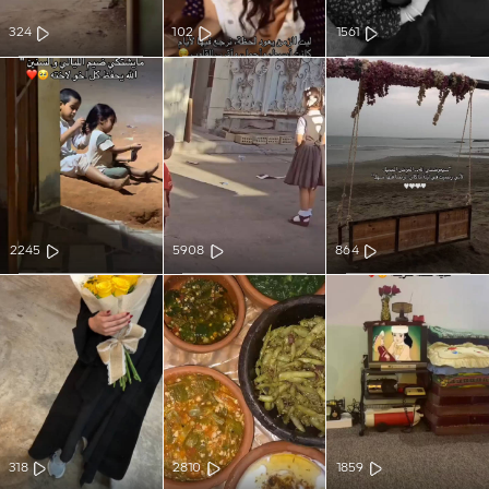
324
102
1561
2245
5908
864
318
2810
1859