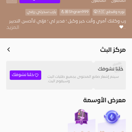
المُتابعون
المتابعون
نوره واقطع 🇦🇪🤫
Shgran999💪🏼
يارب سخرلي رزقي
رب وكلتك أمري وأنت خير وكيل ؛ فدبر لي ؛ فإني لاأحسن التدبير
..♥
المزيد
مركز البث
خلنا نشوفك
خلنا نشوفك
سيتم إشعار صانع المحتوى بجميع طلبات البث
وسيقوم البث.
معرض الأوسمة